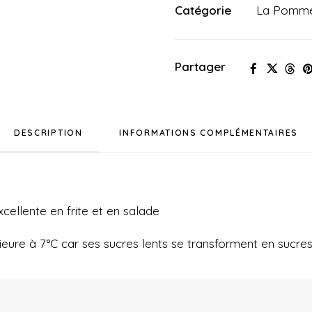
Catégorie
La Pomme
terre
nouvelles
amandine
Partager
500g
DESCRIPTION
INFORMATIONS COMPLÉMENTAIRES
ellente en frite et en salade
eure à 7°C car ses sucres lents se transforment en sucres