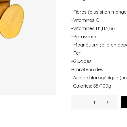
-Fibres (plus si on mange
-Vitamines C
-Vitamines B1,B3,B6
-Potassium
-Magnésium (elle en appor
-Fer
-Glucides
-Caroténoïdes
-Acide chlorogénique (ant
-Calories: 85/100g
quantité
de
pommes
de