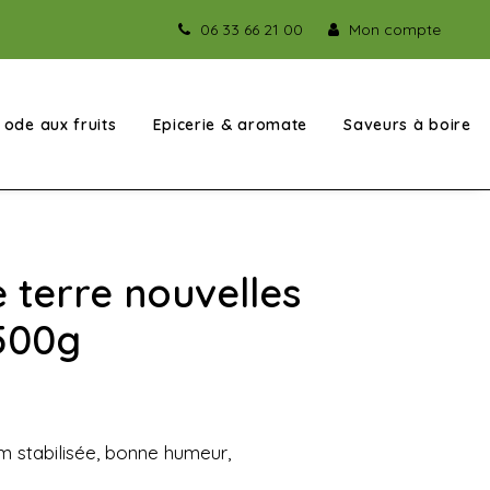
06 33 66 21 00
Mon compte
ode aux fruits
Epicerie & aromate
Saveurs à boire
terre nouvelles
500g
m stabilisée, bonne humeur,